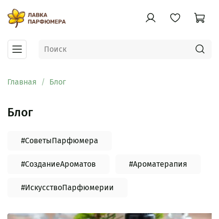
Главная
Блог
Блог
#СоветыПарфюмера
#СозданиеАроматов
#Ароматерапия
#ИскусствоПарфюмерии