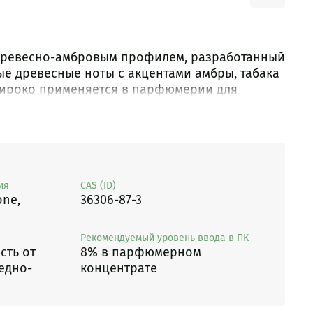
 древесно-амбровым профилем, разработанный
лые древесные ноты с акцентами амбры, табака
Широко применяется в парфюмерии для
 имитации натурального удa.
ия
CAS (ID)
one,
36306-87-3
Рекомендуемый уровень ввода в ПК
сть от
8% в парфюмерном
едно-
концентрате