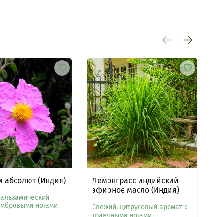
 абсолют (Индия)
Лемонграсс индийский
эфирное масло (Индия)
бальзамический
амбровыми нотами
Свежий, цитрусовый аромат с
травяными нотами