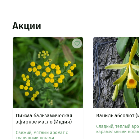
Акции
Пижма бальзамическая
Ваниль абсолют (
эфирное масло (Индия)
Сладкий, теплый аро
карамельными нота
Свежий, мятный аромат с
травяными нотами