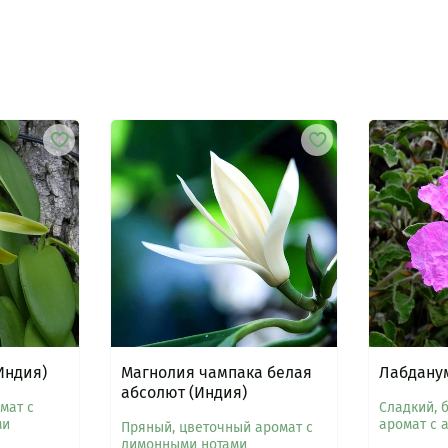
Индия)
Магнолия чампака белая
Лабданум
абсолют (Индия)
мат с
Сладкий, 
ми
аромат с 
Пряный, цветочный аромат с
лимонными нотами