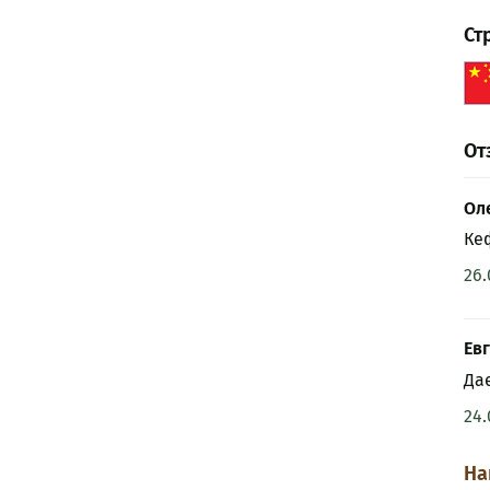
Ст
От
Ол
Ке
26.
Ев
Да
24.
На