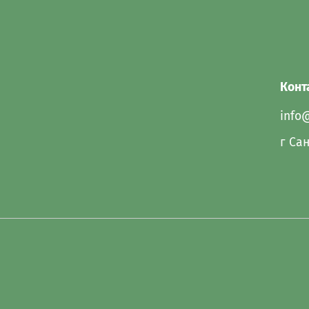
Конт
info
г Сан