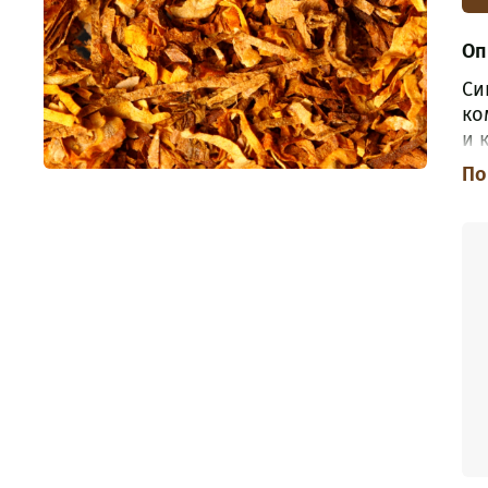
Оп
Си
ко
и 
со
По