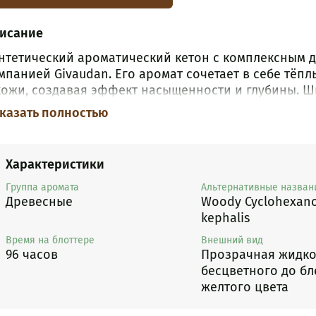
исание
нтетический ароматический кетон с комплексным
мпанией Givaudan. Его аромат сочетает в себе тёп
кожи, создавая эффект насыщенности и глубины. 
здания мужских и унисекс композиций, а также для
казать полностью
Характеристики
Группа аромата
Альтернативные назван
Древесные
Woody Cyclohexan
kephalis
Время на блоттере
Внешний вид
96 часов
Прозрачная жидко
бесцветного до бл
желтого цвета