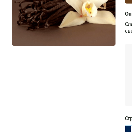
Оп
Сл
св
Ст