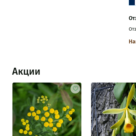
От
От
На
Акции