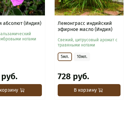
 абсолют (Индия)
Лемонграсс индийский
эфирное масло (Индия)
бальзамический
амбровыми нотами
Свежий, цитрусовый аромат с
травяными нотами
5мл.
10мл.
 руб.
728 руб.
 корзину
В корзину