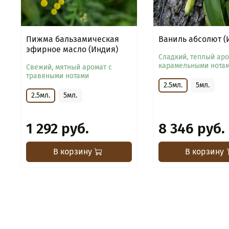
Пижма бальзамическая
Ваниль абсолют (
эфирное масло (Индия)
Сладкий, теплый аро
карамельными нота
Свежий, мятный аромат с
травяными нотами
2.5мл.
5мл.
2.5мл.
5мл.
1 292 руб.
8 346 руб.
В корзину
В корзину