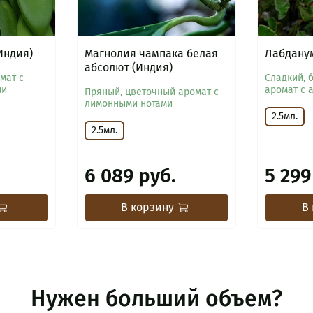
Индия)
Магнолия чампака белая
Лабданум
абсолют (Индия)
мат с
Сладкий, 
ми
аромат с 
Пряный, цветочный аромат с
лимонными нотами
2.5мл.
2.5мл.
6 089 руб.
5 299
В корзину
В
Нужен больший объем?