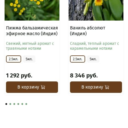
Пижма бальзамическая
Ваниль абсолют
эфирное масло (Индия)
(Индия)
Свежий, мятный аромат с
Сладкий, теплый аромат с
травяными нотами
карамельными нотами
2.5мл.
5мл.
2.5мл.
5мл.
1 292 руб.
8 346 руб.
В корзину
В корзину