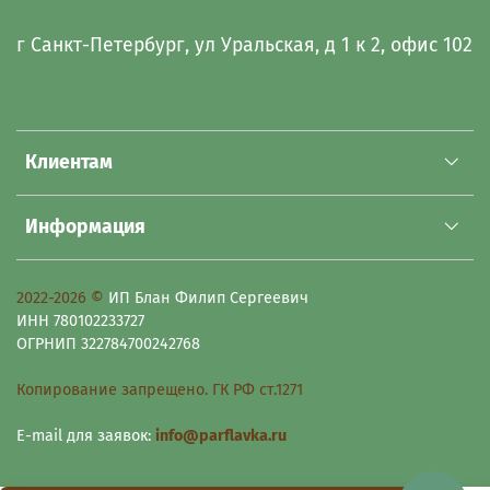
г Санкт-Петербург, ул Уральская, д 1 к 2, офис 102
Клиентам
Информация
2022-2026 ©
ИП Блан Филип Сергеевич
ИНН 780102233727
ОГРНИП 322784700242768
Копирование запрещено. ГК РФ ст.1271
E-mail для заявок:
info@parflavka.ru