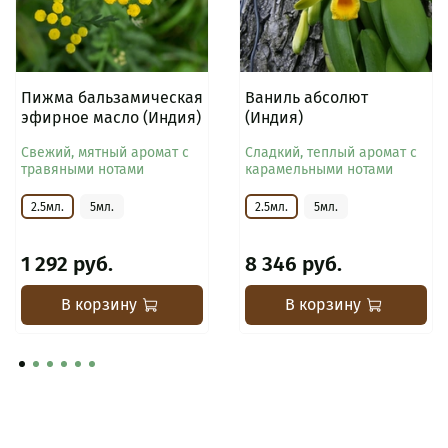
Пижма бальзамическая
Ваниль абсолют
эфирное масло (Индия)
(Индия)
Свежий, мятный аромат с
Сладкий, теплый аромат с
травяными нотами
карамельными нотами
2.5мл.
5мл.
2.5мл.
5мл.
1 292 руб.
8 346 руб.
В корзину
В корзину