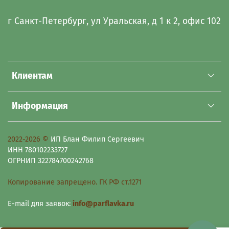
г Санкт-Петербург, ул Уральская, д 1 к 2, офис 102
Клиентам
Информация
2022-2026 ©
ИП Блан Филип Сергеевич
ИНН 780102233727
ОГРНИП 322784700242768
Копирование запрещено. ГК РФ ст.1271
E-mail для заявок:
info@parflavka.ru