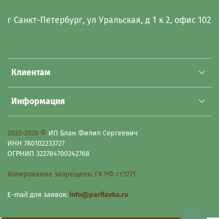
г Санкт-Петербург, ул Уральская, д 1 к 2, офис 102
Клиентам
Информация
2022-2026 ©
ИП Блан Филип Сергеевич
ИНН 780102233727
ОГРНИП 322784700242768
Копирование запрещено. ГК РФ ст.1271
E-mail для заявок:
info@parflavka.ru