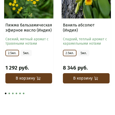
Пижма бальзамическая
Ваниль абсолют
эфирное масло (Индия)
(Индия)
Свежий, мятный аромат с
Сладкий, теплый аромат с
травяными нотами
карамельными нотами
2.5мл.
5мл.
2.5мл.
5мл.
1 292 руб.
8 346 руб.
В корзину
В корзину