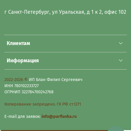
г Санкт-Петербург, ул Уральская, д 1 к 2, офис 102
Клиентам
Информация
2022-2026 ©
ИП Блан Филип Сергеевич
ИНН 780102233727
ОГРНИП 322784700242768
Копирование запрещено. ГК РФ ст.1271
E-mail для заявок:
info@parflavka.ru