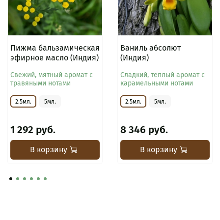
Пижма бальзамическая
Ваниль абсолют
эфирное масло (Индия)
(Индия)
Свежий, мятный аромат с
Сладкий, теплый аромат с
травяными нотами
карамельными нотами
2.5мл.
5мл.
2.5мл.
5мл.
1 292 руб.
8 346 руб.
В корзину
В корзину