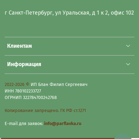
г Санкт-Петербург, ул Уральская, д 1 к 2, офис 102
Клиентам
Информация
2022-2026 ©
ИП Блан Филип Сергеевич
ИНН 780102233727
ОГРНИП 322784700242768
Копирование запрещено. ГК РФ ст.1271
E-mail для заявок:
info@parflavka.ru