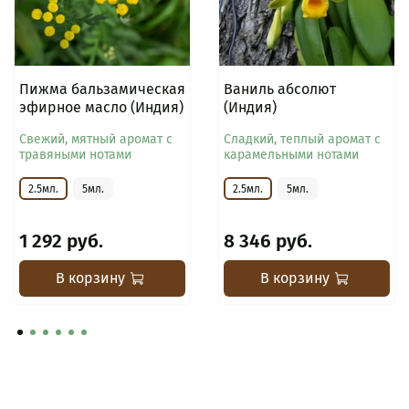
Пижма бальзамическая
Ваниль абсолют
эфирное масло (Индия)
(Индия)
Свежий, мятный аромат с
Сладкий, теплый аромат с
травяными нотами
карамельными нотами
2.5мл.
5мл.
2.5мл.
5мл.
1 292 руб.
8 346 руб.
В корзину
В корзину