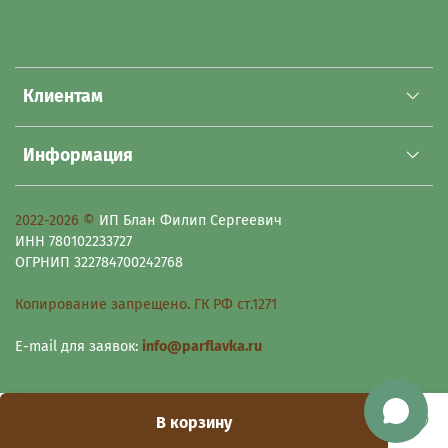
Клиентам
Информация
2022-2026 ©
ИП Блан Филип Сергеевич
ИНН 780102233727
ОГРНИП 322784700242768
Копирование запрещено. ГК РФ ст.1271
E-mail для заявок:
info@parflavka.ru
В корзину